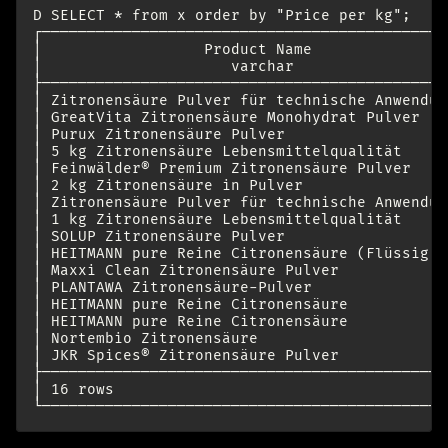
D SELECT * from x order by "Price per kg";

┌─────────────────────────────────────────────
│                  Product Name               
│                     varchar                 
├─────────────────────────────────────────────
│ Zitronensäure Pulver für technische Anwendun
│ GreatVita Zitronensäure Monohydrat Pulver   
│ Purux Zitronensäure Pulver                  
│ 5 kg Zitronensäure Lebensmittelqualität     
│ Feinwälder® Premium Zitronensäure Pulver    
│ 2 kg Zitronensäure in Pulver                
│ Zitronensäure Pulver für technische Anwendun
│ 1 kg Zitronensäure Lebensmittelqualität     
│ SOLUP Zitronensäure Pulver                  
│ HEITMANN pure Reine Citronensäure (Flüssig) 
│ Maxxi Clean Zitronensäure Pulver            
│ PLANTAWA Zitronensäure-Pulver               
│ HEITMANN pure Reine Citronensäure           
│ HEITMANN pure Reine Citronensäure           
│ Nortembio Zitronensäure                     
│ JKR Spices® Zitronensäure Pulver            
├─────────────────────────────────────────────
│ 16 rows                                     