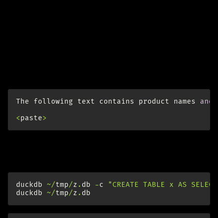
Dort habe ich den Text aller Produkte markiert und
Mistral Large 2 gebeten, mir eine Tabelle daraus zu
machen:
https://chat.mistral.ai/chat/67513a27-ab3a-4559-ba7a-
81a7d7d370d3
The
following
text
contains
product
names
and
<
paste
>
Dann die Markdown-Tabelle zu csv und von da aus in
DuckDB
.
duckdb
~/
tmp
/
z
.
db
-
c
"CREATE TABLE x AS SELECT
duckdb
~/
tmp
/
z
.
db